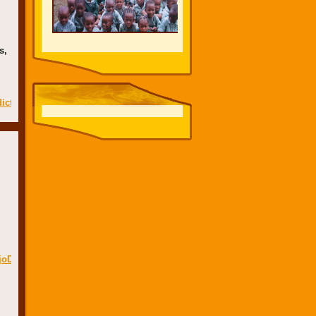
s,
ictinas#
DelDistritoNsaArgentino#