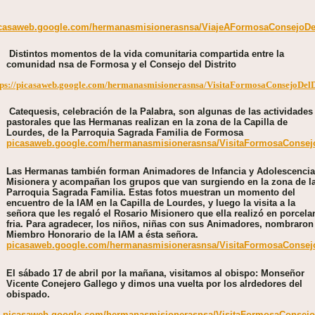
casaweb.google.com/hermanasmisionerasnsa/ViajeAFormosaConsejoDe
Distintos momentos de la vida comunitaria compartida entre la
comunidad nsa de Formosa y el Consejo del Distrito
tps://picasaweb.google.com/hermanasmisionerasnsa/VisitaFormosaConsejoD
Catequesis, celebración de la Palabra, son algunas de las actividades
pastorales que las Hermanas realizan en la zona de la Capilla de
Lourdes, de la Parroquia Sagrada Familia de Formosa
picasaweb.google.com/hermanasmisionerasnsa/VisitaFormosaConsejo
Las Hermanas también forman Animadores de Infancia y Adolescencia
Misionera y acompañan los grupos que van surgiendo en la zona de l
Parroquia Sagrada Familia. Estas fotos muestran un momento del
encuentro de la IAM en la Capilla de Lourdes, y luego la visita a la
señora que les regaló el Rosario Misionero que ella realizó en porcela
fria. Para agradecer, los niños, niñas con sus Animadores, nombraron
Miembro Honorario de la IAM a ésta señora.
picasaweb.google.com/hermanasmisionerasnsa/VisitaFormosaConsejo
El sábado 17 de abril por la mañana, visitamos al obispo: Monseñor
Vicente Conejero Gallego y dimos una vuelta por los alrdedores del
obispado.
picasaweb.google.com/hermanasmisionerasnsa/VisitaFormosaConsejoD