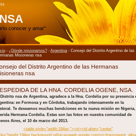
rss
 NSA
erlo conocer y amar"
icio
-
¿Dónde misionamos?
-
Argentina
-
Consejo del Distrito Argentino de las
rmanas Misioneras nsa
onsejo del Distrito Argentino de las Hermanas
isioneras nsa
ESPEDIDA DE LA HNA. CORDELIA OGENE, NSA.
 Distrito nsa de Argentina, agradece a la Hna. Cordelia por su presencia 
gentina: en Formosa y en Córdoba, trabajando intensamente en la
storal. Te deseamos muchas bendciones en tu nueva misión en Nigeria,
erida Hermana Cordelia. Estas son las fotos en nuestra comunidad de
enos Aires, el 10 de marzo del 2013.
<table style="width:194px;"><tr><td align="center"
yle="height:194px;background:url(picasaweb.google.com/s/c/transparent_alb