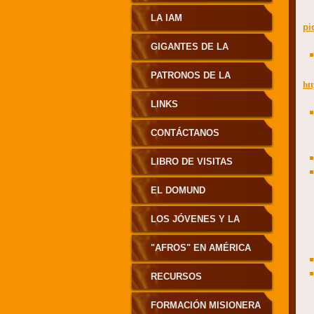
FRONTERAS
MISIONERAS
LA IAM
pi
MENSUALES
GIGANTES DE LA
MISIÓN
PATRONOS DE LA
ht
MISIÓN
LINKS
CONTÁCTANOS
LIBRO DE VISITAS
EL DOMUND
LOS JÓVENES Y LA
MISIÓN
"AFROS" EN AMÉRICA
RECURSOS
PASTORALES
FORMACIÓN MISIONERA