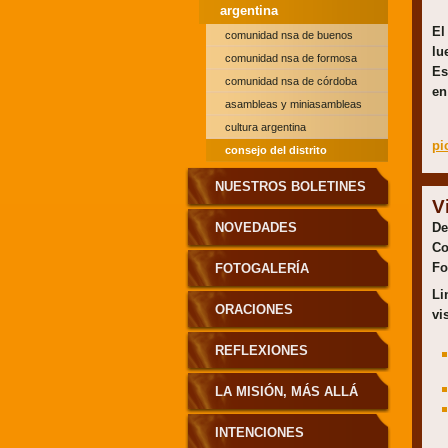
argentina
El
comunidad nsa de buenos
lu
aires
comunidad nsa de formosa
Es
comunidad nsa de córdoba
en
asambleas y miniasambleas
del distrito argentino
cultura argentina
pi
consejo del distrito
argentino de las hermanas
NUESTROS BOLETINES
misioneras nsa
V
NOVEDADES
De
Co
Fo
FOTOGALERÍA
Li
ORACIONES
vis
REFLEXIONES
LA MISIÓN, MÁS ALLÁ
DE NUESTRAS
INTENCIONES