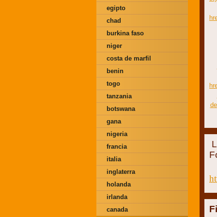
egipto
hr
chad
burkina faso
niger
costa de marfil
benin
togo
hr
tanzania
de
botswana
gana
nigeria
L
francia
F
italia
inglaterra
h
holanda
irlanda
F
canada