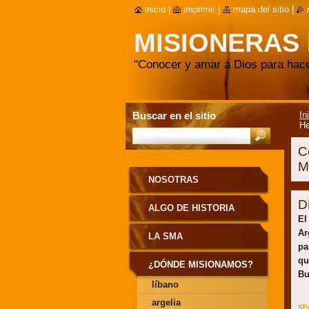
inicio
|
imprimir
|
mapa del sitio
|
MISIONERAS
"Conocer y amar a Dios para hac
Buscar en el sitio
In
He
C
M
NOSOTRAS
D
ALGO DE HISTORIA
El
Ar
LA SMA
pa
qu
¿DÓNDE MISIONAMOS?
Bu
líbano
argelia
st