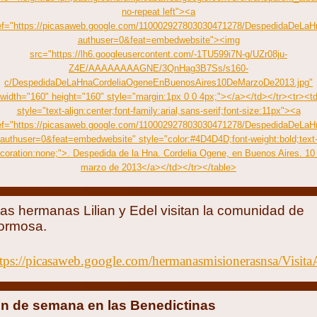
no-repeat left"><a
ef="https://picasaweb.google.com/110002927803030471278/DespedidaDeL
authuser=0&feat=embedwebsite"><img
src="https://lh6.googleusercontent.com/-1TU599i7N-g/UZr08ju-
Z4E/AAAAAAAAGNE/3QnHag3B7Ss/s160-
c/DespedidaDeLaHnaCordeliaOgeneEnBuenosAires10DeMarzoDe2013.jpg"
width="160" height="160" style="margin:1px 0 0 4px;"></a></td></tr><tr><t
style="text-align:center;font-family:arial,sans-serif;font-size:11px"><a
ef="https://picasaweb.google.com/110002927803030471278/DespedidaDeL
authuser=0&feat=embedwebsite" style="color:#4D4D4D;font-weight:bold;text
coration:none;">. Despedida de la Hna. Cordelia Ogene, en Buenos Aires. 10
marzo de 2013</a></td></tr></table>
as hermanas Lilian y Edel visitan la comunidad de
ormosa.
ttps://picasaweb.google.com/hermanasmisionerasnsa/Visit
in de semana en las Benedictinas