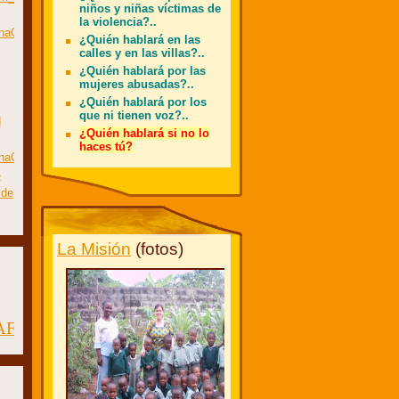
niños y niñas víctimas de
la violencia?..
aHnaCordeliaOgeneEnBuenosAires10DeMarzoDe2013?
¿Quién hablará en las
calles y en las villas?..
¿Quién hablará por las
mujeres abusadas?..
¿Quién hablará por los
que ni tienen voz?..
d
¿Quién hablará si no lo
haces tú?
aHnaCordeliaOgeneEnBuenosAires10DeMarzoDe2013?
-
 de
La Misión
(fotos)
aAFormosa
#