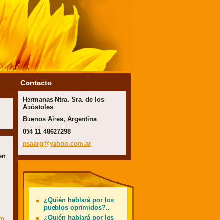
Contacto
Hermanas Ntra. Sra. de los
Apóstoles
Buenos Aires, Argentina
054 11 48627298
nsaarg@y
ahoo.com
.ar
en
¿Quién hablará por los
pueblos oprimidos?..
¿Quién hablará por los
um_background.gif)